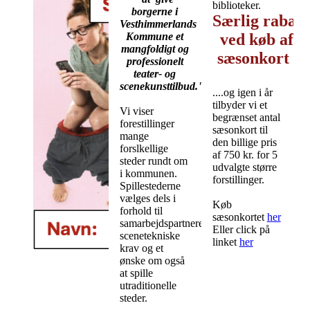
biblioteker.
borgerne i
Særlig
rabat
Vesthimmerlands
Kommune et
ved køb af
mangfoldigt og
sæsonkort
r
professionelt
teater- og
startet
scenekunsttilbud."
....og igen i år
tilbyder vi et
Vi viser
begrænset antal
forestillinger
sæsonkort til
mange
den billige pris
forslkellige
af 750 kr. for 5
steder rundt om
udvalgte større
i kommunen.
forstillinger.
Spillestederne
vælges dels i
Køb
forhold til
sæsonkortet
her
samarbejdspartnere,
Eller click på
scenetekniske
linket
her
krav og et
ønske om også
at spille
utraditionelle
steder.