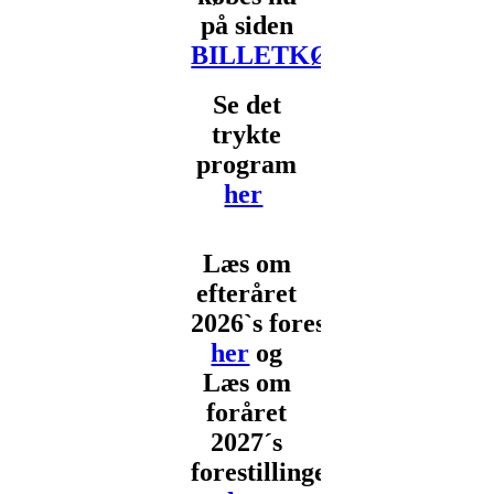
på siden
BILLETKØB
Se det
trykte
program
her
Læs om
efteråret
2026`s forestillinger
her
og
Læs om
foråret
2027´s
forestillinger