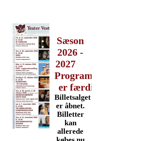
Sæson
2026 -
2027
Programmet
er færdigt!
Billetsalget
er åbnet.
Billetter
kan
allerede
købes nu