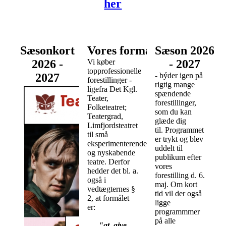
her
Sæsonkort
Vores formål
Sæson 2026
2026 -
Vi køber
- 2027
topprofessionelle
2027
- býder igen på
forestillinger -
rigtig mange
ligefra Det Kgl.
spændende
Teater,
forestillinger,
Folketeatret;
som du kan
Teatergrad,
glæde dig
Limfjordsteatret
til. Programmet
til små
er trykt og blev
eksperimenterende
uddelt til
og nyskabende
publikum efter
teatre. Derfor
vores
hedder det bl. a.
forestilling d. 6.
også i
maj. Om kort
vedtægternes §
tid vil der også
2, at formålet
ligge
er:
programmmer
på alle
"at give