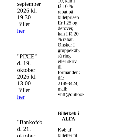
10, kan I
september
få 10 %
2026 kl.
rabat på
19.30.
billetprisen
Er I 25 og
Billet
derover,
her
kan I få 20
% rabat.
Ønsker I
gruppekøb,
"PIXIE"
så ring
eller skriv
d. 19.
til
oktober
formanden:
2026 kl
tlf.:
13.00.
21493424,
mail:
Billet
vhtf@outlook.com
her
Billetkøb i
ALFA
"Bankofeber..."
d. 21.
Køb af
oktober
billetter til