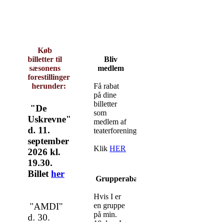
Køb
billetter
til
Bliv
sæsonens
medlem
forestillinger
herunder:
Få rabat
på dine
billetter
"De
som
Uskrevne"
medlem af
d. 11.
teaterforeningen.
september
Klik
HER
2026 kl.
19.30.
Billet
her
Grupperabat
Hvis I er
"AMDI"
en gruppe
på min.
d. 30.