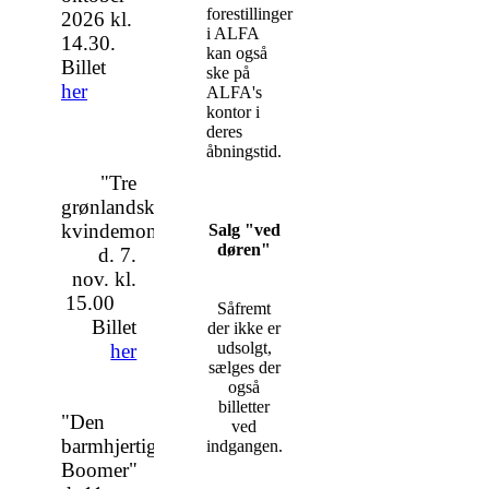
forestillinger
2026 kl.
i ALFA
14.30.
kan også
Billet
ske på
her
ALFA's
kontor i
deres
åbningstid.
"Tre
grønlandske
kvindemonologer"
Salg "ved
døren"
d. 7.
nov. kl.
15.00
Såfremt
Billet
der ikke er
udsolgt,
her
sælges der
også
billetter
"Den
ved
barmhjertige
indgangen.
Boomer"